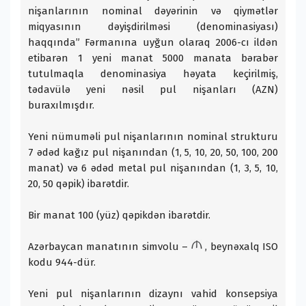
nişanlarının nominal dəyərinin və qiymətlər
miqyasının dəyişdirilməsi (denominasiyası)
haqqında” Fərmanına uyğun olaraq 2006-cı ildən
etibarən 1 yeni manat 5000 manata bərabər
tutulmaqla denominasiya həyata keçirilmiş,
tədavülə yeni nəsil pul nişanları (AZN)
buraxılmışdır.
Yeni nümuməli pul nişanlarının nominal strukturu
7 ədəd kağız pul nişanından (1, 5, 10, 20, 50, 100, 200
manat) və 6 ədəd metal pul nişanından (1, 3, 5, 10,
20, 50 qəpik) ibarətdir.
Bir manat 100 (yüz) qəpikdən ibarətdir.
Azərbaycan manatının simvolu –
, beynəxalq ISO
kodu 944-dür.
Yeni pul nişanlarının dizaynı vahid konsepsiya