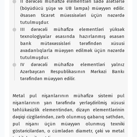
II dərəcəli mühafizə elementləri sadə alətlərlə
(böyüdücü şüşə və UB lampa) müəyyən edilir.
Əsasən ticarət müəssisələri üçün nəzərdə
tutulmuşdur.
III dərəcəli mühafizə elementləri yüksək
texnologiyalar əsasında hazırlanmış əsasən
bank mütəxəssisləri tərəfindən xüsusi
avadanlıqlarla müəyyən edilmək üçün nəzərdə
tutulmuşdur.
IV dərəcəli mühafizə elementləri yalnız
Azərbaycan Respublikasının Mərkəzi Bankı
tərəfindən müəyyən edilir.
Metal pul nişanlarının mühafizə sistemi pul
nişanlarının yan tərəfində yerləşdirilmiş xüsusi
təhlükəsizlik elementindən, dizayn elementlərinin
dəqiqi cizgilərindən, zərb olunmuş qabarıq səthdən,
pul nişanı üçün müəyyən olunmuş texniki
göstəricilərdən, o cümlədən diametr, çəki və metal