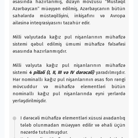
əsasında hazırlanmış, dizayn mövzusu “Müstəqil
Azərbaycan” müəyyən edilmiş, Azərbaycanın bütün
sahələrdə müstəqilliyini, inkişafını və Avropa
ailəsinə inteqrasiyasını təzahür edir.
Milli valyutada kağız pul nişanlarının mühafizə
sistemi qəbul edilmiş ümumi mühafizə fəlsəfəsi
əsasında hazırlanmışdır.
Milli valyuta kağız pul nişanlarının mühafizə
sistemi
4 pilləli
(I, II, III və IV dərəcəli)
yaradılmışdır.
Hər nominallı kağız pul nişanlarının əsas fon rəngi
mövcuddur və mühafizə elementləri bütün
nominallı kağız pul nişanlarında eyni yerlərdə
yerləşdirilmişdir.
I dərəcəli mühafizə elementləri xüsusi avadanlıq
tələb olunmadan müəyyən edilir və əhali üçün
nəzərdə tutulmuşdur.