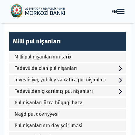
EN
Milli pul nişanları
Milli pul nişanlarının tarixi
Tədavüldə olan pul nişanları
İnvestisiya, yubiley və xatirə pul nişanları
Tədavüldən çıxarılmış pul nişanları
Pul nişanları üzrə hüquqi baza
Nağd pul dövriyyəsi
Pul nişanlarının dəyişdirilməsi