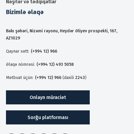
Nəşrlər və tədqiqatlar
Bizimlə əlaqə
Bakı şəhəri, Nizami rayonu, Heydər Əliyev prospekti, 167,
AZ1029
Qaynar xətt:
(+994 12) 966
Əlaqə nömrəsi:
(+994 12) 493 5058
Mətbuat üçün:
(+994 12) 966
(daxili
2243
)
Onlayn müraciət
Sorğu platforması