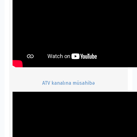
ATV kanalına müsahibə