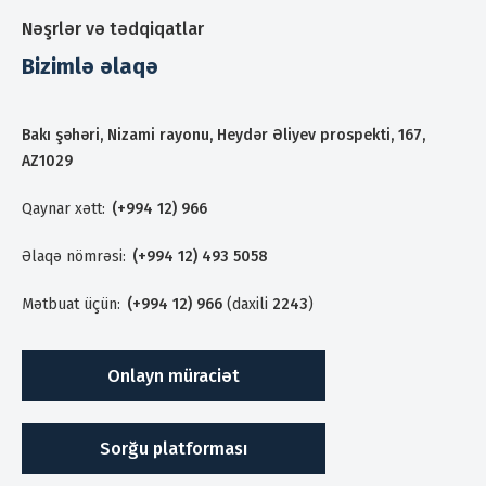
Nəşrlər və tədqiqatlar
Bizimlə əlaqə
Bakı şəhəri, Nizami rayonu, Heydər Əliyev prospekti, 167,
AZ1029
Qaynar xətt:
(+994 12) 966
Əlaqə nömrəsi:
(+994 12) 493 5058
Mətbuat üçün:
(+994 12) 966
(daxili
2243
)
Onlayn müraciət
Sorğu platforması