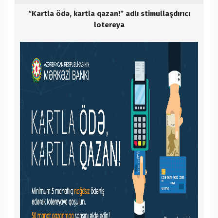
“Kartla ödə, kartla qazan!” adlı stimullaşdırıcı
lotereya