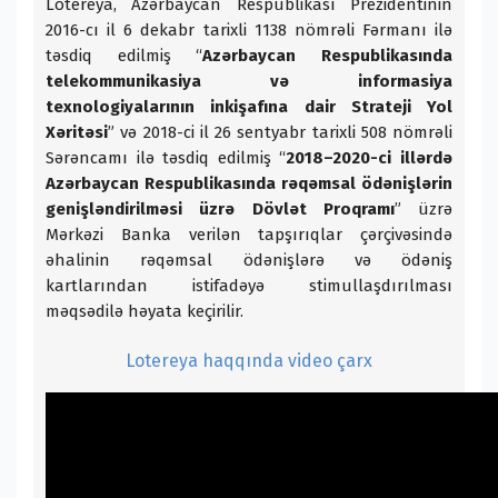
Lotereya, Azərbaycan Respublikası Prezidentinin
2016-cı il 6 dekabr tarixli 1138 nömrəli Fərmanı ilə
təsdiq edilmiş “
Azərbaycan Respublikasında
telekommunikasiya və informasiya
texnologiyalarının inkişafına dair Strateji Yol
Xəritəsi
” və 2018-ci il 26 sentyabr tarixli 508 nömrəli
Sərəncamı ilə təsdiq edilmiş “
2018–2020-ci illərdə
Azərbaycan Respublikasında rəqəmsal ödənişlərin
genişləndirilməsi üzrə Dövlət Proqramı
” üzrə
Mərkəzi Banka verilən tapşırıqlar çərçivəsində
əhalinin rəqəmsal ödənişlərə və ödəniş
kartlarından istifadəyə stimullaşdırılması
məqsədilə həyata keçirilir.
Lotereya haqqında video çarx