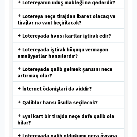
Lotereyanın uduş məbləği nə qədərdir?
Lotereya neçə tirajdan ibarət olacaq və
tirajlar nə vaxt keçiriləcək?
Lotereyada hansı kartlar iştirak edir?
Lotereyada iştirak hüququ verməyən
əməliyyatlar hansılardır?
Lotereyada qalib gəlmək şansını necə
artırmaq olar?
İnternet ödənişləri də aiddir?
Qaliblər hansı üsulla seçiləcək?
Eyni kart bir tirajda neçə dəfə qalib ola
bilər?
Lotereyada qalib olduğumu necə öyrənə