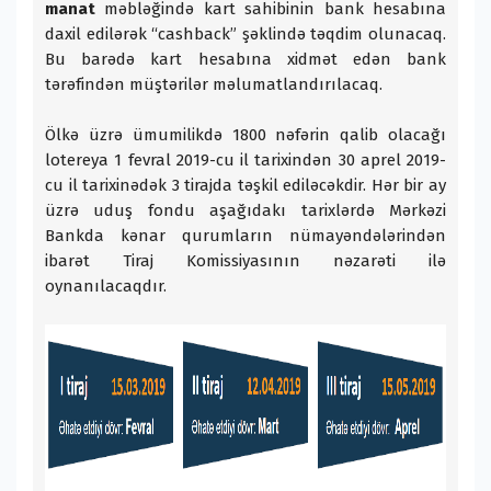
manat
məbləğində kart sahibinin bank hesabına
daxil edilərək “cashback” şəklində təqdim olunacaq.
Bu barədə kart hesabına xidmət edən bank
tərəfindən müştərilər məlumatlandırılacaq.
Ölkə üzrə ümumilikdə 1800 nəfərin qalib olacağı
lotereya 1 fevral 2019-cu il tarixindən 30 aprel 2019-
cu il tarixinədək 3 tirajda təşkil ediləcəkdir. Hər bir ay
üzrə uduş fondu aşağıdakı tarixlərdə Mərkəzi
Bankda kənar qurumların nümayəndələrindən
ibarət Tiraj Komissiyasının nəzarəti ilə
oynanılacaqdır.