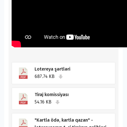
Lotereya şərtləri
687.74 KB
Tiraj komissiyası
54.16 KB
"Kartla ödə, kartla qazan" -