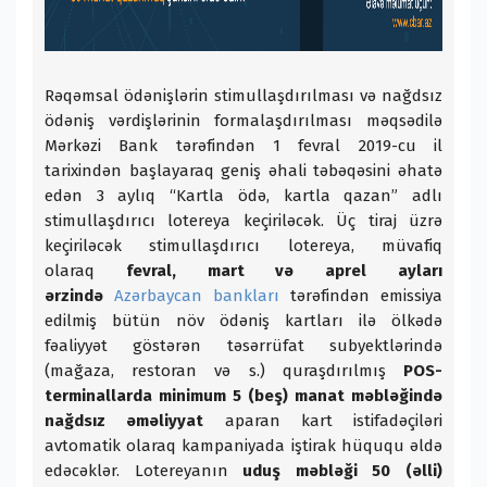
Rəqəmsal ödənişlərin stimullaşdırılması və nağdsız
ödəniş vərdişlərinin formalaşdırılması məqsədilə
Mərkəzi Bank tərəfindən 1 fevral 2019-cu il
tarixindən başlayaraq geniş əhali təbəqəsini əhatə
edən 3 aylıq “Kartla ödə, kartla qazan” adlı
stimullaşdırıcı lotereya keçiriləcək. Üç tiraj üzrə
keçiriləcək stimullaşdırıcı lotereya, müvafiq
olaraq
fevral, mart və aprel ayları
ərzində
Azərbaycan bankları
tərəfindən emissiya
edilmiş bütün növ ödəniş kartları ilə ölkədə
fəaliyyət göstərən təsərrüfat subyektlərində
(mağaza, restoran və s.) quraşdırılmış
POS-
terminallarda minimum 5 (beş) manat məbləğində
nağdsız əməliyyat
aparan kart istifadəçiləri
avtomatik olaraq kampaniyada iştirak hüququ əldə
edəcəklər. Lotereyanın
uduş məbləği 50 (əlli)