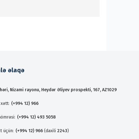
mlə əlaqə
həri, Nizami rayonu, Heydər Əliyev prospekti, 167, AZ1029
xətt:
(+994 12) 966
nömrəsi:
(+994 12) 493 5058
t üçün:
(+994 12) 966
(daxili
2243
)