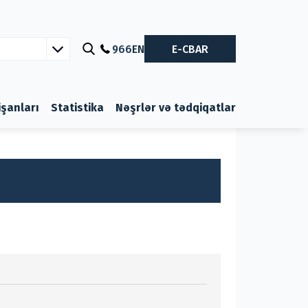
966
EN
E-CBAR
nişanları
Statistika
Nəşrlər və tədqiqatlar