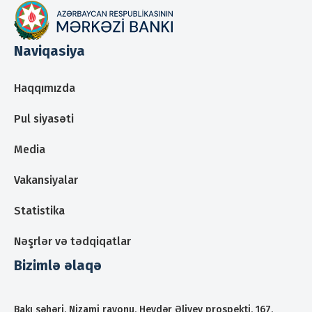
Naviqasiya
Haqqımızda
Pul siyasəti
Media
Vakansiyalar
Statistika
Nəşrlər və tədqiqatlar
Bizimlə əlaqə
Bakı şəhəri, Nizami rayonu, Heydər Əliyev prospekti, 167,