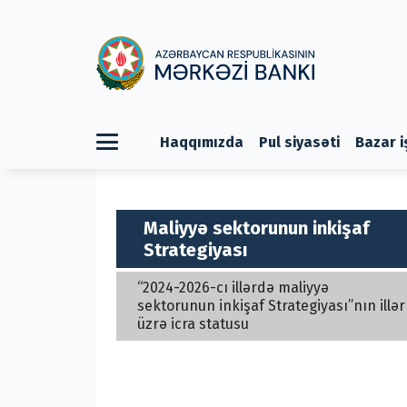
Haqqımızda
Pul siyasəti
Bazar i
Maliyyə sektorunun inkişaf
Strategiyası
“2024-2026-cı illərdə maliyyə
sektorunun inkişaf Strategiyası”nın illər
üzrə icra statusu