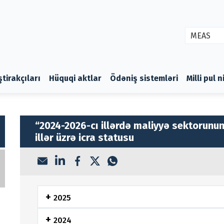
MEAS
ştirakçıları
Hüquqi aktlar
Ödəniş sistemləri
Milli pul 
“2024-2026-cı illərdə maliyyə sektorunun
illər üzrə icra statusu
2025
2024