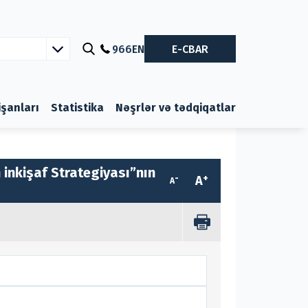
966
EN
E-CBAR
nişanları
Statistika
Nəşrlər və tədqiqatlar
 inkişaf Strategiyası”nın
-
+
A
A