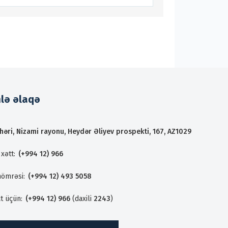
mlə əlaqə
həri, Nizami rayonu, Heydər Əliyev prospekti, 167, AZ1029
xətt:
(+994 12) 966
nömrəsi:
(+994 12) 493 5058
t üçün:
(+994 12) 966
(daxili
2243
)