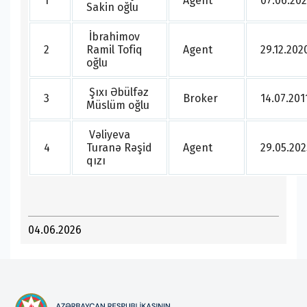
1
Agent
07.06.20
Sakin oğlu
İbrahimov
2
Ramil Tofiq
Agent
29.12.202
oğlu
Şıxı Əbülfəz
3
Broker
14.07.201
Müslüm oğlu
Vəliyeva
4
Turanə Rəşid
Agent
29.05.202
qızı
04.06.2026