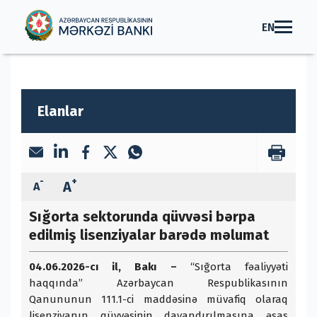
EN
Elanlar
-
+
A
A
Sığorta sektorunda qüvvəsi bərpa
edilmiş lisenziyalar barədə məlumat
04.06.2026-c
ı il, Bakı –
“Sığorta fəaliyyəti
haqqında” Azərbaycan Respublikasının
Qanununun 111.1-ci maddəsinə müvafiq olaraq
lisenziyanın qüvvəsinin dayandırılmasına əsas