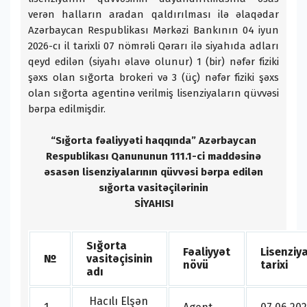
verən halların aradan qaldırılması ilə əlaqədar
Azərbaycan Respublikası Mərkəzi Bankının 04 iyun
2026-cı il tarixli 07 nömrəli Qərarı ilə siyahıda adları
qeyd edilən (siyahı əlavə olunur) 1 (bir) nəfər fiziki
şəxs olan sığorta brokeri və 3 (üç) nəfər fiziki şəxs
olan sığorta agentinə verilmiş lisenziyaların qüvvəsi
bərpa edilmişdir.
“Sığorta fəaliyyəti haqqında” Azərbaycan
Respublikası Qanununun 111.1-ci maddəsinə
əsasən lisenziyalarının qüvvəsi bərpa edilən
sığorta vasitəçilərinin
SİYAHISI
Sığorta
Fəaliyyət
Lisenziy
№
vasitəçisinin
növü
tarixi
adı
Hacılı Elşən